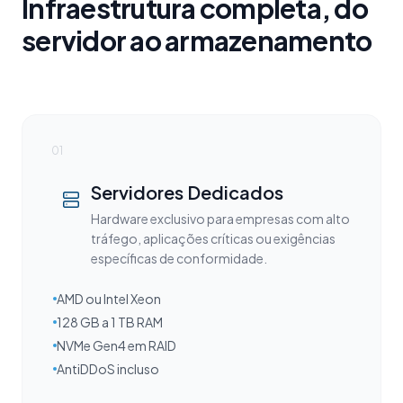
Infraestrutura completa, do
servidor ao armazenamento
01
Servidores Dedicados
Hardware exclusivo para empresas com alto
tráfego, aplicações críticas ou exigências
específicas de conformidade.
AMD ou Intel Xeon
128 GB a 1 TB RAM
NVMe Gen4 em RAID
AntiDDoS incluso