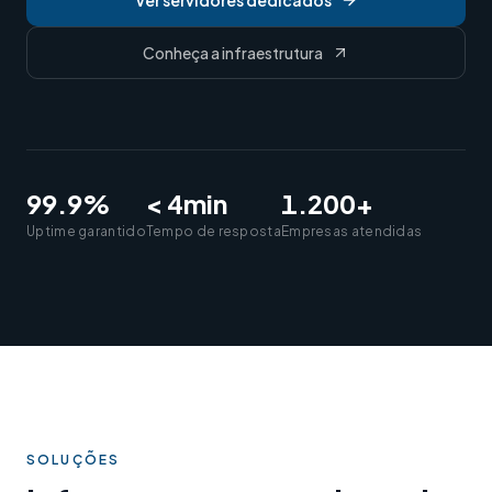
Ver servidores dedicados
Conheça a infraestrutura
99.9%
< 4min
1.200+
Uptime garantido
Tempo de resposta
Empresas atendidas
SOLUÇÕES