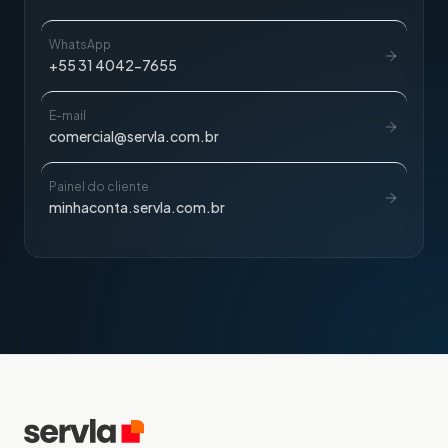
WhatsApp
+55 31 4042-7655
E-mail
comercial@servla.com.br
Painel do cliente
minhaconta.servla.com.br