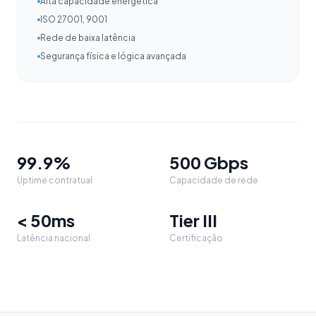
Alta capacidade energética
ISO 27001, 9001
Rede de baixa latência
Segurança física e lógica avançada
99.9%
500 Gbps
Uptime contratual
Capacidade de rede
< 50ms
Tier III
Latência nacional
Certificação