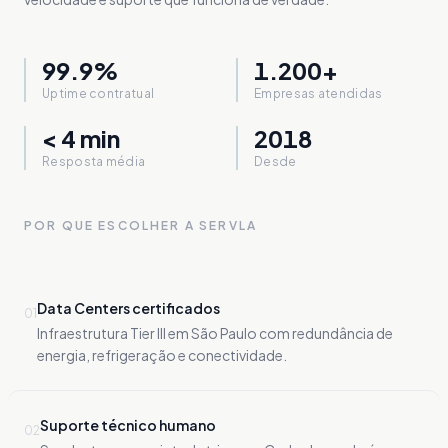
99.9%
1.200+
Uptime contratual
Empresas atendidas
< 4 min
2018
Resposta média
Desde
POR QUE ESCOLHER A SERVLA
Data Centers certificados
0
1
Infraestrutura Tier III em São Paulo com redundância de
energia, refrigeração e conectividade.
Suporte técnico humano
0
2