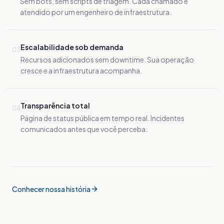
Sem bots, sem scripts de triagem. Cada chamado é
atendido por um engenheiro de infraestrutura.
Escalabilidade sob demanda
0
3
Recursos adicionados sem downtime. Sua operação
cresce e a infraestrutura acompanha.
Transparência total
0
4
Página de status pública em tempo real. Incidentes
comunicados antes que você perceba.
Conhecer nossa história