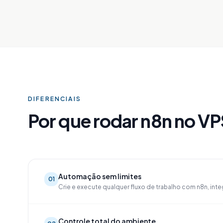
DIFERENCIAIS
Por que rodar n8n no VP
Automação sem limites
01
Crie e execute qualquer fluxo de trabalho com n8n, int
Controle total do ambiente