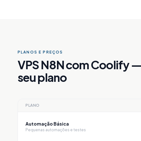
PLANOS E PREÇOS
VPS N8N com Coolify —
seu plano
PLANO
Automação Básica
Pequenas automações e testes