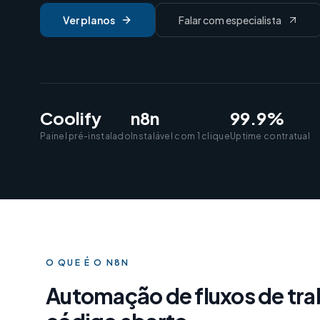
Ver planos
Falar com especialista
Coolify
n8n
99.9%
Painel pré-instalado
Instalável com 1 clique
Uptime contratual
O QUE É O N8N
Automação de fluxos de tra