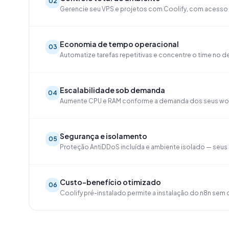
02
Gerencie seu VPS e projetos com Coolify, com acesso 
Economia de tempo operacional
03
Automatize tarefas repetitivas e concentre o time no
Escalabilidade sob demanda
04
Aumente CPU e RAM conforme a demanda dos seus wo
Segurança e isolamento
05
Proteção AntiDDoS incluída e ambiente isolado — seus
Custo-benefício otimizado
06
Coolify pré-instalado permite a instalação do n8n sem