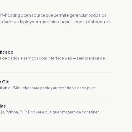
self-hosting open source que permite gerenciar todos os
e dados e deploys em um único lugar — com total controle
ificado
de dados e serviços com interface web — sem precisar de
a Git
tLab ou Bitbucket para deploy automático a cada push.
ias
s, Python, PHP, Docker e qualquer imagem de container.