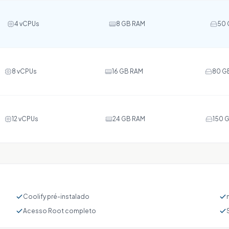
4 vCPUs
8 GB RAM
50 
8 vCPUs
16 GB RAM
80 G
12 vCPUs
24 GB RAM
150 
Coolify pré-instalado
Acesso Root completo