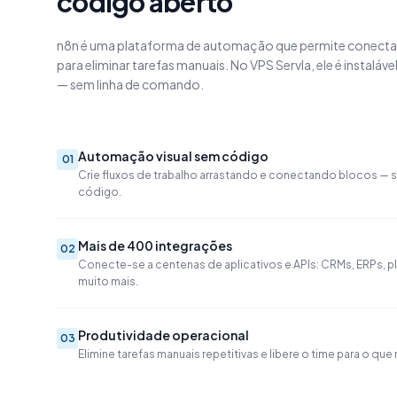
código aberto
n8n é uma plataforma de automação que permite conectar 
para eliminar tarefas manuais. No VPS Servla, ele é instaláv
— sem linha de comando.
Automação visual sem código
0
1
Crie fluxos de trabalho arrastando e conectando blocos — 
código.
Mais de 400 integrações
0
2
Conecte-se a centenas de aplicativos e APIs: CRMs, ERPs, p
muito mais.
Produtividade operacional
0
3
Elimine tarefas manuais repetitivas e libere o time para o que