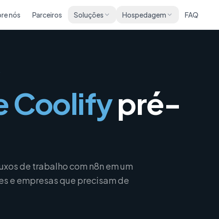
re nós
Parceiros
Soluções
Hospedagem
FAQ
O
e Coolify
pré-
.
luxos de trabalho com n8n em um
es e empresas que precisam de