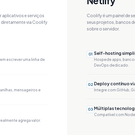
Netlify
aplicativos e serviços
Coolify é um painel de 
el diretamente via Coolify
seus projetos, bancos d
sobre o servidor.
Self-hosting simpl
0
1
sem escrever uma linha de
Hospede apps, bancos 
DevOps dedicado.
Deploy contínuo vi
0
2
lanilhas, mensageiros e
Integre com GitHub, Gi
Múltiplas tecnolog
0
3
Compatível com Node.j
 realmente agrega valor.