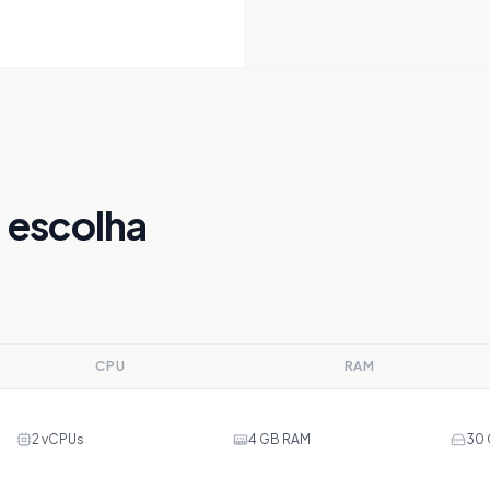
 escolha
CPU
RAM
2 vCPUs
4 GB RAM
30