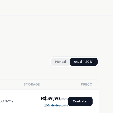
Mensal
Anual (−20%)
STORAGE
PREÇO
R$ 39,90
/mês
 GB NVMe
Contratar
20
% de desconto