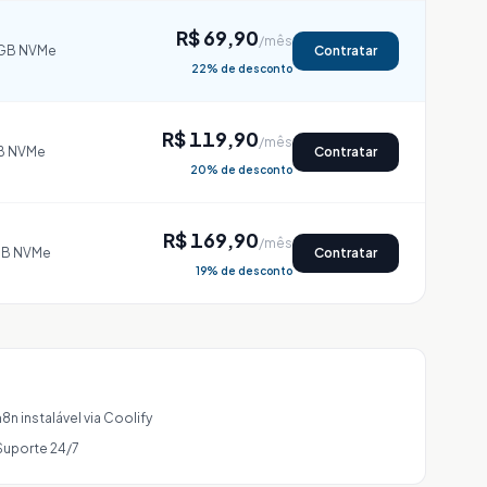
R$ 69,90
/mês
GB NVMe
Contratar
22
% de desconto
R$ 119,90
/mês
B NVMe
Contratar
20
% de desconto
R$ 169,90
/mês
GB NVMe
Contratar
19
% de desconto
n8n instalável via Coolify
Suporte 24/7