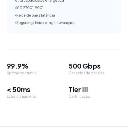
Alta capacidade energética
ISO 27001, 9001
Rede de baixa latência
Segurança física e lógica avançada
99.9%
500 Gbps
Uptime contratual
Capacidade de rede
< 50ms
Tier III
Latência nacional
Certificação