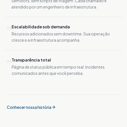
Sem bots, sem scripts de triagem. Cada chamado é
atendido por um engenheiro de infraestrutura.
Escalabilidade sob demanda
0
3
Recursos adicionados sem downtime. Sua operação
cresce e a infraestrutura acompanha.
Transparência total
0
4
Página de status pública em tempo real. Incidentes
comunicados antes que você perceba.
Conhecer nossa história