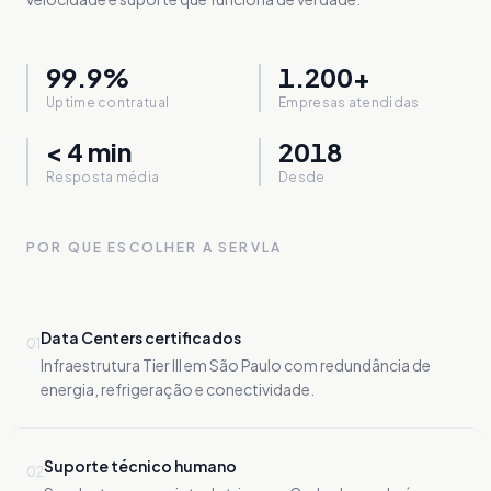
99.9%
1.200+
Uptime contratual
Empresas atendidas
< 4 min
2018
Resposta média
Desde
POR QUE ESCOLHER A SERVLA
Data Centers certificados
0
1
Infraestrutura Tier III em São Paulo com redundância de
energia, refrigeração e conectividade.
Suporte técnico humano
0
2