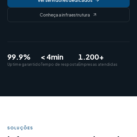
Ver servidores dedicados
Conheça a infraestrutura
99.9%
< 4min
1.200+
Uptime garantido
Tempo de resposta
Empresas atendidas
SOLUÇÕES