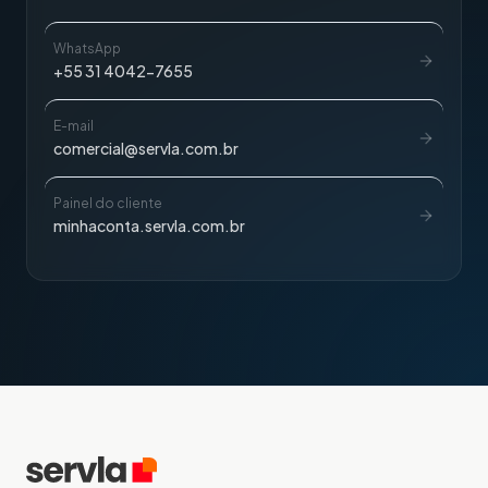
WhatsApp
+55 31 4042-7655
E-mail
comercial@servla.com.br
Painel do cliente
minhaconta.servla.com.br