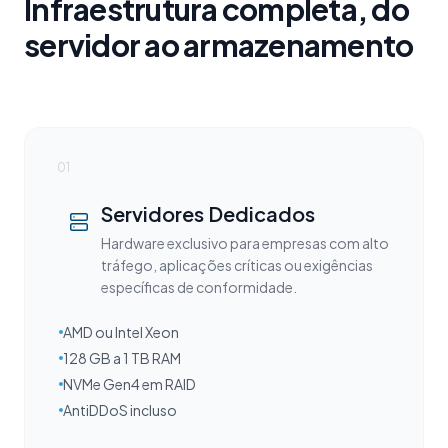
Infraestrutura completa, do
servidor ao armazenamento
01
Servidores Dedicados
Hardware exclusivo para empresas com alto
tráfego, aplicações críticas ou exigências
específicas de conformidade.
AMD ou Intel Xeon
128 GB a 1 TB RAM
NVMe Gen4 em RAID
AntiDDoS incluso